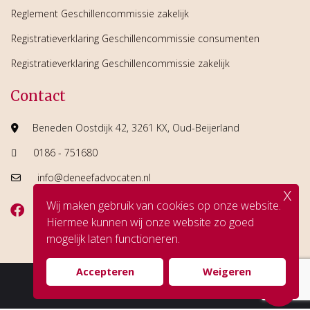
Reglement Geschillencommissie zakelijk
Registratieverklaring Geschillencommissie consumenten
Registratieverklaring Geschillencommissie zakelijk
Contact
Beneden Oostdijk 42, 3261 KX, Oud-Beijerland
0186 - 751680
info@deneefadvocaten.nl
x
Wij maken gebruik van cookies op onze website.
Hiermee kunnen wij onze website zo goed
mogelijk laten functioneren.
Accepteren
Weigeren
© Copyright De Neef Advocaten