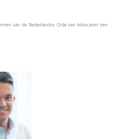
e normen van de Nederlandse Orde van Advocaten tien
. R.
emco)
enboer
kijken