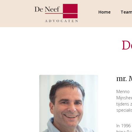
Home
Tea
D
mr. 
Menno d
Mijnshee
tijdens 
speciali
In 1996
bijna 9 