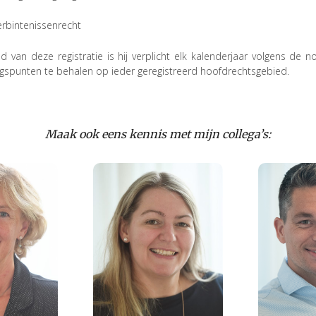
rbintenissenrecht
d van deze registratie is hij verplicht elk kalenderjaar volgens d
ngspunten te behalen op ieder geregistreerd hoofdrechtsgebied.
Maak ook eens kennis met mijn collega’s:
mr. I.C.M.C.
.G.T.
(Isis)
mr
que)
Henriquez-
(R
us
van de
Brav
Wetering
ken
Be
Bekijken