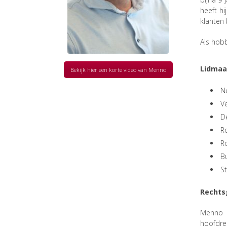
heeft h
klanten 
Als hobb
Lidmaa
Bekijk hier een korte video van Menno
N
Ve
D
R
R
B
S
Rechts
Menno
hoofdre