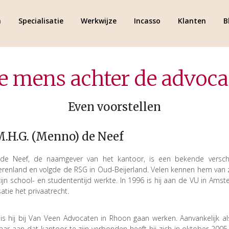
Skip
to
m
Specialisatie
Werkwijze
Incasso
Klanten
B
content
e mens achter de advoca
Even voorstellen
M.H.G. (Menno) de Neef
e Neef, de naamgever van het kantoor, is een bekende verschij
renland en volgde de RSG in Oud-Beijerland. Velen kennen hem van zi
zijn school- en studententijd werkte. In 1996 is hij aan de VU in Am
satie het privaatrecht.
 is hij bij Van Veen Advocaten in Rhoon gaan werken. Aanvankelijk a
jaar aan dat kantoor te zijn verbonden heeft hij zich in oktober 200