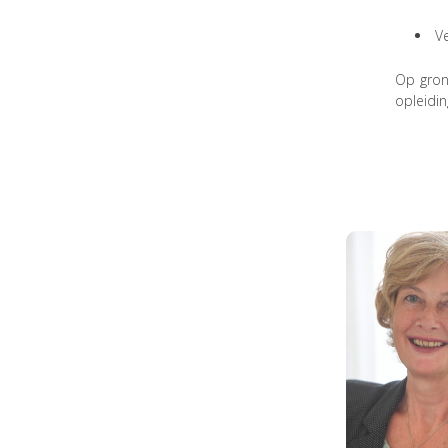
Ve
Op gron
opleidi
mr. M
(Moni
Uph
Bekij