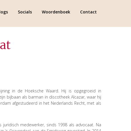
logs
Socials
Woordenboek
Contact
at
ning in de Hoeksche Waard. Hij is opgegroeid in
jn bijbaan als barman in discotheek Alcazar, waar hij
sterdam afgestudeerd in het Nederlands Recht, met als
ls juridisch medewerker, sinds 1998 als advocaat. Na
5 in ‘s-Gravendeel aan de Smidsweg gevestigd. In 2014