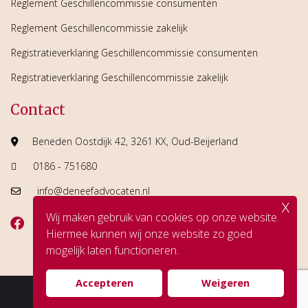
Reglement Geschillencommissie consumenten
Reglement Geschillencommissie zakelijk
Registratieverklaring Geschillencommissie consumenten
Registratieverklaring Geschillencommissie zakelijk
Contact
Beneden Oostdijk 42, 3261 KX, Oud-Beijerland
0186 - 751680
info@deneefadvocaten.nl
x
Wij maken gebruik van cookies op onze website.
Hiermee kunnen wij onze website zo goed
mogelijk laten functioneren.
Accepteren
Weigeren
© Copyright De Neef Advocaten