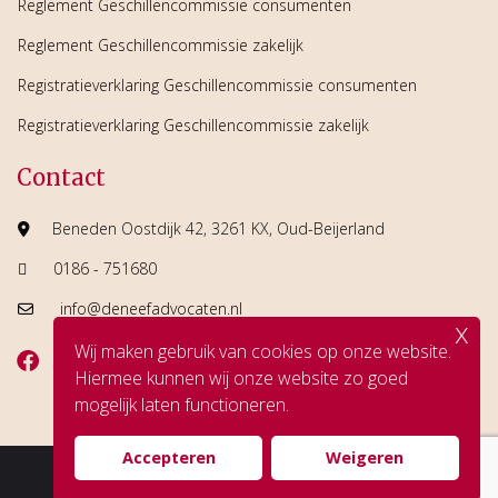
Reglement Geschillencommissie consumenten
Reglement Geschillencommissie zakelijk
Registratieverklaring Geschillencommissie consumenten
Registratieverklaring Geschillencommissie zakelijk
Contact
Beneden Oostdijk 42, 3261 KX, Oud-Beijerland
0186 - 751680
info@deneefadvocaten.nl
x
Wij maken gebruik van cookies op onze website.
Hiermee kunnen wij onze website zo goed
mogelijk laten functioneren.
Accepteren
Weigeren
© Copyright De Neef Advocaten