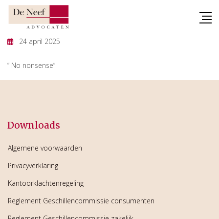
Skip
to
content
24 april 2025
” No nonsense”
Downloads
Algemene voorwaarden
Privacyverklaring
Kantoorklachtenregeling
Reglement Geschillencommissie consumenten
Reglement Geschillencommissie zakelijk