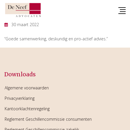
Skip
to
content
30 maart 2022
“Goede samenwerking, deskundig en pro-actief advies.”
Downloads
Algemene voorwaarden
Privacyverklaring
Kantoorklachtenregeling
Reglement Geschillencommissie consumenten
Reglement Geschillencommissie zakelijk