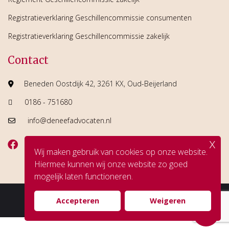
Registratieverklaring Geschillencommissie consumenten
Registratieverklaring Geschillencommissie zakelijk
Contact
Beneden Oostdijk 42, 3261 KX, Oud-Beijerland
0186 - 751680
info@deneefadvocaten.nl
x
Wij maken gebruik van cookies op onze website.
Hiermee kunnen wij onze website zo goed
mogelijk laten functioneren.
© Copyright De Neef Advocaten
Accepteren
Weigeren