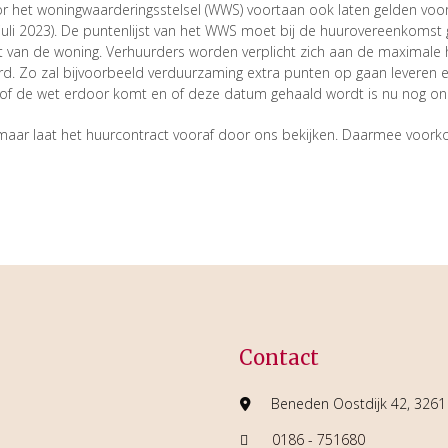
r het woningwaarderingsstelsel (WWS) voortaan ook laten gelden voo
il juli 2023). De puntenlijst van het WWS moet bij de huurovereenkom
teit van de woning. Verhuurders worden verplicht zich aan de maxima
. Zo zal bijvoorbeeld verduurzaming extra punten op gaan levere
r of de wet erdoor komt en of deze datum gehaald wordt is nu nog o
maar laat het huurcontract vooraf door ons bekijken. Daarmee voorko
Contact
Beneden Oostdijk 42, 3261 
0186 - 751680