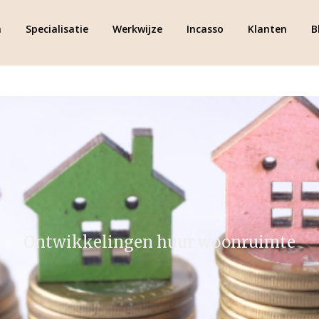
m
Specialisatie
Werkwijze
Incasso
Klanten
B
Ontwikkelingen huur woonruimte