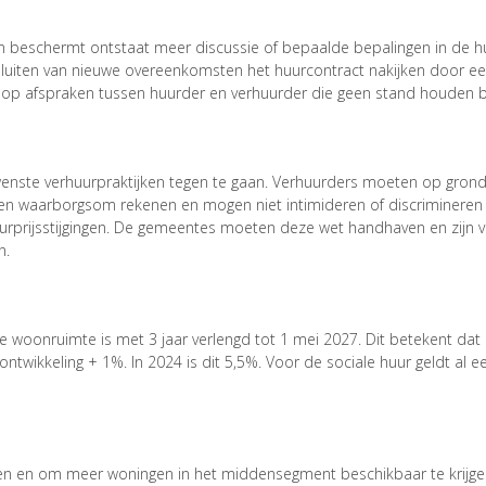
n beschermt ontstaat meer discussie of bepaalde bepalingen in de h
 sluiten van nieuwe overeenkomsten het huurcontract nakijken door e
o’s op afspraken tussen huurder en verhuurder die geen stand houden b
wenste verhuurpraktijken tegen te gaan. Verhuurders moeten op gro
en waarborgsom rekenen en mogen niet intimideren of discrimineren b
rprijsstijgingen. De gemeentes moeten deze wet handhaven en zijn ve
n.
de woonruimte is met 3 jaar verlengd tot 1 mei 2027. Dit betekent da
wikkeling + 1%. In 2024 is dit 5,5%. Voor de sociale huur geldt al een
n en om meer woningen in het middensegment beschikbaar te krijgen,