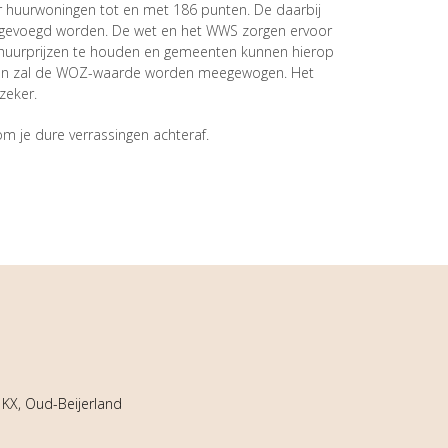
r huurwoningen tot en met 186 punten. De daarbij
st gevoegd worden. De wet en het WWS zorgen ervoor
le huurprijzen te houden en gemeenten kunnen hierop
n en zal de WOZ-waarde worden meegewogen. Het
nzeker.
m je dure verrassingen achteraf.
KX, Oud-Beijerland