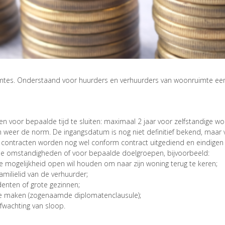
imtes. Onderstaand voor huurders en verhuurders van woonruimte een
 voor bepaalde tijd te sluiten: maximaal 2 jaar voor zelfstandige w
weer de norm. De ingangsdatum is nog niet definitief bekend, maar ve
 contracten worden nog wel conform contract uitgediend en eindigen d
lde omstandigheden of voor bepaalde doelgroepen, bijvoorbeeld:
e mogelijkheid open wil houden om naar zijn woning terug te keren;
amilielid van de verhuurder;
enten of grote gezinnen;
k te maken (zogenaamde diplomatenclausule);
afwachting van sloop.