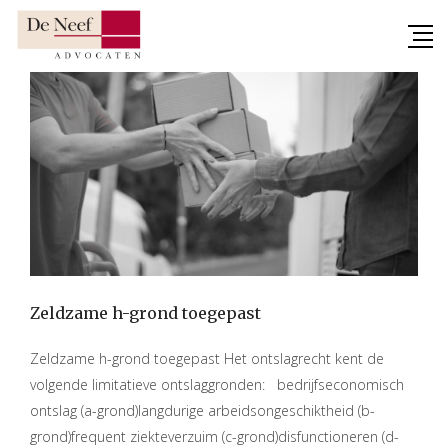
Skip
to
content
Zeldzame h-grond toegepast
Zeldzame h-grond toegepast Het ontslagrecht kent de
volgende limitatieve ontslaggronden: bedrijfseconomisch
ontslag (a-grond)langdurige arbeidsongeschiktheid (b-
grond)frequent ziekteverzuim (c-grond)disfunctioneren (d-