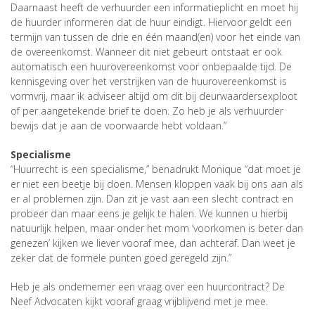
Daarnaast heeft de verhuurder een informatieplicht en moet hij
de huurder informeren dat de huur eindigt. Hiervoor geldt een
termijn van tussen de drie en één maand(en) voor het einde van
de overeenkomst. Wanneer dit niet gebeurt ontstaat er ook
automatisch een huurovereenkomst voor onbepaalde tijd. De
kennisgeving over het verstrijken van de huurovereenkomst is
vormvrij, maar ik adviseer altijd om dit bij deurwaardersexploot
of per aangetekende brief te doen. Zo heb je als verhuurder
bewijs dat je aan de voorwaarde hebt voldaan.”
Specialisme
“Huurrecht is een specialisme,” benadrukt Monique “dat moet je
er niet een beetje bij doen. Mensen kloppen vaak bij ons aan als
er al problemen zijn. Dan zit je vast aan een slecht contract en
probeer dan maar eens je gelijk te halen. We kunnen u hierbij
natuurlijk helpen, maar onder het mom ‘voorkomen is beter dan
genezen’ kijken we liever vooraf mee, dan achteraf. Dan weet je
zeker dat de formele punten goed geregeld zijn.”
Heb je als ondernemer een vraag over een huurcontract? De
Neef Advocaten kijkt vooraf graag vrijblijvend met je mee.