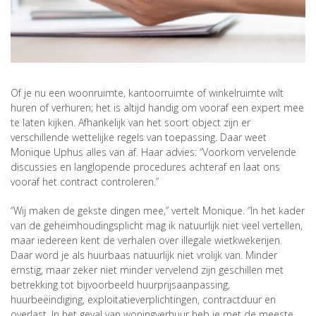
Of je nu een woonruimte, kantoorruimte of winkelruimte wilt
huren of verhuren; het is altijd handig om vooraf een expert mee
te laten kijken. Afhankelijk van het soort object zijn er
verschillende wettelijke regels van toepassing. Daar weet
Monique Uphus alles van af. Haar advies: “Voorkom vervelende
discussies en langlopende procedures achteraf en laat ons
vooraf het contract controleren.”
“Wij maken de gekste dingen mee,” vertelt Monique. “In het kader
van de geheimhoudingsplicht mag ik natuurlijk niet veel vertellen,
maar iedereen kent de verhalen over illegale wietkwekerijen.
Daar word je als huurbaas natuurlijk niet vrolijk van. Minder
ernstig, maar zeker niet minder vervelend zijn geschillen met
betrekking tot bijvoorbeeld huurprijsaanpassing,
huurbeëindiging, exploitatieverplichtingen, contractduur en
overlast. In het geval van woningverhuur heb je met de meeste