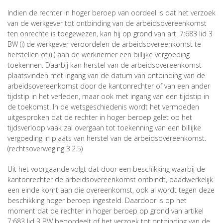
Indien de rechter in hoger beroep van oordeel is dat het verzoek
van de werkgever tot ontbinding van de arbeidsovereenkomst
ten onrechte is toegewezen, kan hij op grond van art. 7:683 lid 3
BW (i) de werkgever veroordelen de arbeidsovereenkomst te
herstellen of (ii) aan de werknemer een billijke vergoeding
toekennen. Daarbij kan herstel van de arbeidsovereenkomst
plaatsvinden met ingang van de datum van ontbinding van de
arbeidsovereenkomst door de kantonrechter of van een ander
tijdstip in het verleden, maar ook met ingang van een tijdstip in
de toekomst. In de wetsgeschiedenis wordt het vermoeden
uitgesproken dat de rechter in hoger beroep gelet op het
tijdsverloop vaak zal overgaan tot toekenning van een billijke
vergoeding in plaats van herstel van de arbeidsovereenkomst.
(rechtsoverweging 3.2.5)
Uit het voorgaande volgt dat door een beschikking waarbij de
kantonrechter de arbeidsovereenkomst ontbindt, daadwerkelijk
een einde komt aan die overeenkomst, ook al wordt tegen deze
beschikking hoger beroep ingesteld. Daardoor is op het
moment dat de rechter in hoger beroep op grond van artikel
7:683 lid 3 BW beoordeelt of het verzoek tot ontbinding van de