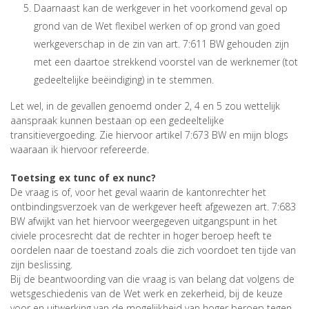
Daarnaast kan de werkgever in het voorkomend geval op
grond van de Wet flexibel werken of op grond van goed
werkgeverschap in de zin van art. 7:611 BW gehouden zijn
met een daartoe strekkend voorstel van de werknemer (tot
gedeeltelijke beëindiging) in te stemmen.
Let wel, in de gevallen genoemd onder 2, 4 en 5 zou wettelijk
aanspraak kunnen bestaan op een gedeeltelijke
transitievergoeding. Zie hiervoor artikel 7:673 BW en mijn blogs
waaraan ik hiervoor refereerde.
Toetsing ex tunc of ex nunc?
De vraag is of, voor het geval waarin de kantonrechter het
ontbindingsverzoek van de werkgever heeft afgewezen art. 7:683
BW afwijkt van het hiervoor weergegeven uitgangspunt in het
civiele procesrecht dat de rechter in hoger beroep heeft te
oordelen naar de toestand zoals die zich voordoet ten tijde van
zijn beslissing.
Bij de beantwoording van die vraag is van belang dat volgens de
wetsgeschiedenis van de Wet werk en zekerheid, bij de keuze
voor en uitwerking van de mogelijkheid van hoger beroep tegen