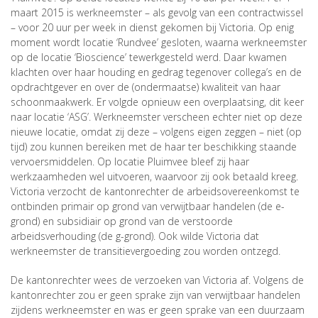
maart 2015 is werkneemster – als gevolg van een contractwissel
– voor 20 uur per week in dienst gekomen bij Victoria. Op enig
moment wordt locatie ‘Rundvee’ gesloten, waarna werkneemster
op de locatie ‘Bioscience’ tewerkgesteld werd. Daar kwamen
klachten over haar houding en gedrag tegenover collega’s en de
opdrachtgever en over de (ondermaatse) kwaliteit van haar
schoonmaakwerk. Er volgde opnieuw een overplaatsing, dit keer
naar locatie ‘ASG’. Werkneemster verscheen echter niet op deze
nieuwe locatie, omdat zij deze – volgens eigen zeggen – niet (op
tijd) zou kunnen bereiken met de haar ter beschikking staande
vervoersmiddelen. Op locatie Pluimvee bleef zij haar
werkzaamheden wel uitvoeren, waarvoor zij ook betaald kreeg.
Victoria verzocht de kantonrechter de arbeidsovereenkomst te
ontbinden primair op grond van verwijtbaar handelen (de e-
grond) en subsidiair op grond van de verstoorde
arbeidsverhouding (de g-grond). Ook wilde Victoria dat
werkneemster de transitievergoeding zou worden ontzegd.
De kantonrechter wees de verzoeken van Victoria af. Volgens de
kantonrechter zou er geen sprake zijn van verwijtbaar handelen
zijdens werkneemster en was er geen sprake van een duurzaam