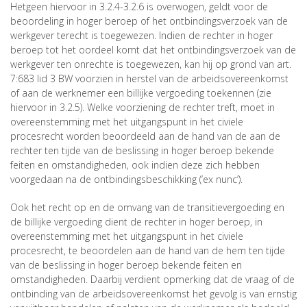
Hetgeen hiervoor in 3.2.4-3.2.6 is overwogen, geldt voor de
beoordeling in hoger beroep of het ontbindingsverzoek van de
werkgever terecht is toegewezen. Indien de rechter in hoger
beroep tot het oordeel komt dat het ontbindingsverzoek van de
werkgever ten onrechte is toegewezen, kan hij op grond van art.
7:683 lid 3 BW voorzien in herstel van de arbeidsovereenkomst
of aan de werknemer een billijke vergoeding toekennen (zie
hiervoor in 3.2.5). Welke voorziening de rechter treft, moet in
overeenstemming met het uitgangspunt in het civiele
procesrecht worden beoordeeld aan de hand van de aan de
rechter ten tijde van de beslissing in hoger beroep bekende
feiten en omstandigheden, ook indien deze zich hebben
voorgedaan na de ontbindingsbeschikking (‘ex nunc’).
Ook het recht op en de omvang van de transitievergoeding en
de billijke vergoeding dient de rechter in hoger beroep, in
overeenstemming met het uitgangspunt in het civiele
procesrecht, te beoordelen aan de hand van de hem ten tijde
van de beslissing in hoger beroep bekende feiten en
omstandigheden. Daarbij verdient opmerking dat de vraag of de
ontbinding van de arbeidsovereenkomst het gevolg is van ernstig