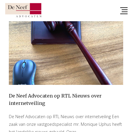
Skip
to
content
De Neef Advocaten op RTL Nieuws over
internetveiling
De Neef Advocaten op RTL Nieuws over internetveiling Een
zaak van onze vastgoedspecialist mr. Monique Uphus heeft
het landelijke nieuws gehaald. Onze…