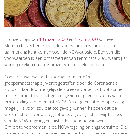
In onze blogs van
18 maart 2020
en
1 april 2020
schreven
Menno de Neef en ik over de voorwaarden waaronder u in
aanmerking kunt komen voor de NOW-subsidie. Eén van die
voorwaarden is een omzetverlies van tenminste 20%, waarbij er
wordt gekeken naar de omzet van het hele concern.
Concerns waarvan er bijvoorbeeld maar één
groepsmaatschappij wordt getroffen door de Coronacrisis,
zouden daardoor mogelijk de spreekwoordelijke boot kunnen
missen omdat over het geheel gezien er geen sprake is van een
omzetdaling van tenminste 20%. Als er geen interne oplossing
mogelijk is voor, zou dat tot gevolg kunnen hebben dat de
werkmaatschappij alsnog tot ontslag overgaat, terwijl het doel
van de NOW-regeling nu juist is het behoud van werk.
Om dit te voorkomen is de NOW-regeling onlangs verruimd. Die
verruiming houdt in dat wanneer er bij het concern in zijn geheel